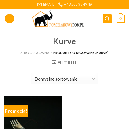
Skip
EMAIL
+48 505 35 49 49
to
content
0
Kurve
STRONA GŁÓWNA
/
PRODUKTY OTAGOWANE „KURVE”
FILTRUJ
Promocja!