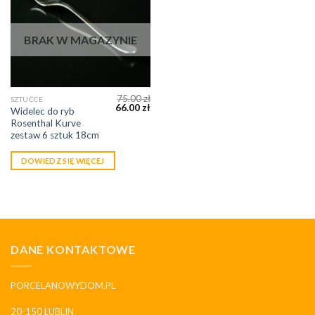
BRAK W MAGAZYNIE
75.00
zł
SZTUĆCE
66.00
zł
Widelec do ryb
Rosenthal Kurve
zestaw 6 sztuk 18cm
DOWIEDZ SIĘ WIĘCEJ
DANE KONTAKTOWE
PORCELANOWYDOM.PL
20-150 LUBLIN