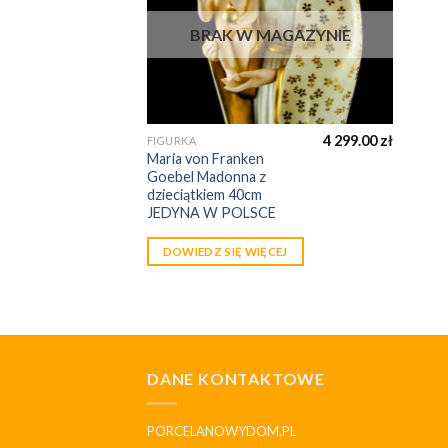
BRAK W MAGAZYNIE
4 299.00
zł
FIGURKA
Maria von Franken
Goebel Madonna z
dzieciątkiem 40cm
JEDYNA W POLSCE
DOWIEDZ SIĘ WIĘCEJ
DANE KONTAKTOWE
PORCELANOWYDOM.PL