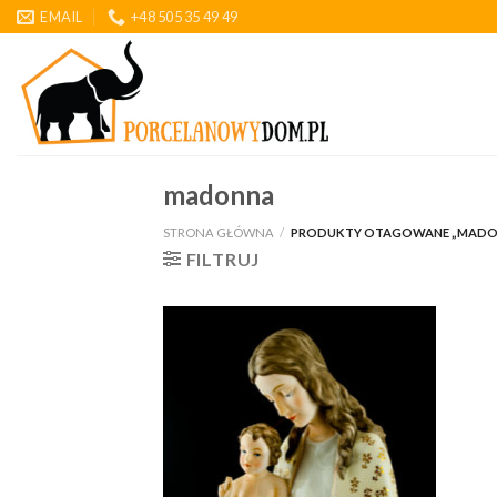
Skip
EMAIL
+48 505 35 49 49
to
content
madonna
STRONA GŁÓWNA
/
PRODUKTY OTAGOWANE „MADO
FILTRUJ