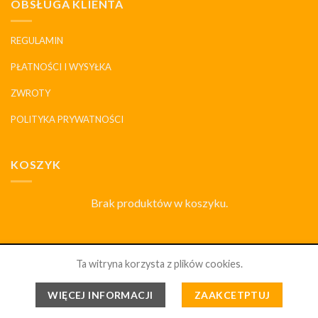
OBSŁUGA KLIENTA
REGULAMIN
PŁATNOŚCI I WYSYŁKA
ZWROTY
POLITYKA PRYWATNOŚCI
KOSZYK
Brak produktów w koszyku.
SKLEP
DLACZEGO MY
HISTORIA I MARKI
KONTAKT
Ta witryna korzysta z plików cookies.
PORCELANOWYDOM.PL 2026 ©
WSZELKIE PRAWA
WIĘCEJ INFORMACJI
ZAAKCETPTUJ
ZABRONIONE