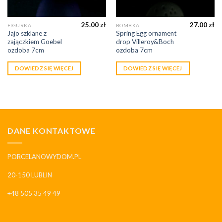
25.00
zł
27.00
zł
FIGURKA
BOMBKA
Jajo szklane z
Spring Egg ornament
zajączkiem Goebel
drop Villeroy&Boch
ozdoba 7cm
ozdoba 7cm
DOWIEDZ SIĘ WIĘCEJ
DOWIEDZ SIĘ WIĘCEJ
DANE KONTAKTOWE
PORCELANOWYDOM.PL
20-150 LUBLIN
+48 505 35 49 49