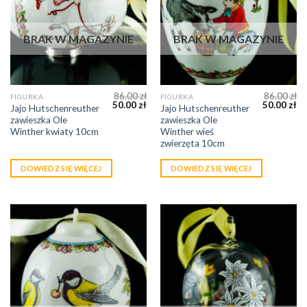
BRAK W MAGAZYNIE
BRAK W MAGAZYNIE
86.00
zł
86.00
zł
FIGURKA
FIGURKA
50.00
zł
50.00
zł
Jajo Hutschenreuther
Jajo Hutschenreuther
zawieszka Ole
zawieszka Ole
Winther kwiaty 10cm
Winther wieś
zwierzęta 10cm
DOWIEDZ SIĘ WIĘCEJ
DOWIEDZ SIĘ WIĘCEJ