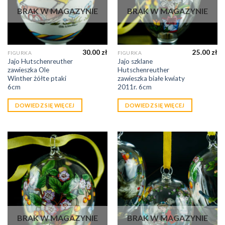
BRAK W MAGAZYNIE
BRAK W MAGAZYNIE
30.00
zł
25.00
zł
FIGURKA
FIGURKA
Jajo Hutschenreuther
Jajo szklane
zawieszka Ole
Hutschenreuther
Winther żółte ptaki
zawieszka białe kwiaty
6cm
2011r. 6cm
DOWIEDZ SIĘ WIĘCEJ
DOWIEDZ SIĘ WIĘCEJ
BRAK W MAGAZYNIE
BRAK W MAGAZYNIE