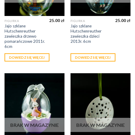
25.00
zł
25.00
zł
FIGURKA
FIGURKA
Jajo szklane
Jajo szklane
Hutschenreuther
Hutschenreuther
zawieszka drzewo
zawieszka dzieci
pomarańczowe 2011r.
2013r. 6cm
6cm
DOWIEDZ SIĘ WIĘCEJ
DOWIEDZ SIĘ WIĘCEJ
BRAK W MAGAZYNIE
BRAK W MAGAZYNIE