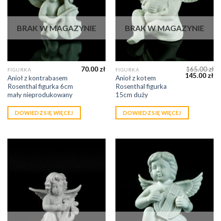
BRAK W MAGAZYNIE
BRAK W MAGAZYNIE
70.00
zł
165.00
zł
FIGURKA
FIGURKA
145.00
zł
Anioł z kontrabasem
Anioł z kotem
Rosenthal figurka 6cm
Rosenthal figurka
mały nieprodukowany
15cm duży
DOWIEDZ SIĘ WIĘCEJ
DOWIEDZ SIĘ WIĘCEJ