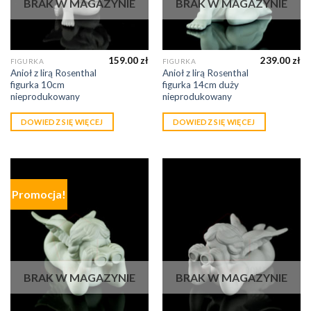
BRAK W MAGAZYNIE
BRAK W MAGAZYNIE
159.00
zł
239.00
zł
FIGURKA
FIGURKA
Anioł z lirą Rosenthal
Anioł z lirą Rosenthal
figurka 10cm
figurka 14cm duży
nieprodukowany
nieprodukowany
DOWIEDZ SIĘ WIĘCEJ
DOWIEDZ SIĘ WIĘCEJ
Promocja!
BRAK W MAGAZYNIE
BRAK W MAGAZYNIE