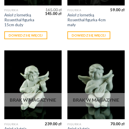
165.00
zł
59.00
zł
FIGURKA
FIGURKA
145.00
zł
Anioł z lornetką
Anioł z lornetką
Rosenthal figurka
Rosenthal figurka 4cm
15cm duży
mały
DOWIEDZ SIĘ WIĘCEJ
DOWIEDZ SIĘ WIĘCEJ
BRAK W MAGAZYNIE
BRAK W MAGAZYNIE
239.00
zł
70.00
zł
FIGURKA
FIGURKA
Anioł z lutnią
Anioł z lutnią