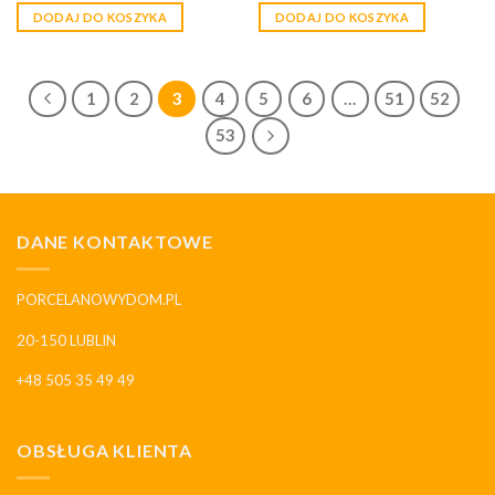
DODAJ DO KOSZYKA
DODAJ DO KOSZYKA
1
2
3
4
5
6
…
51
52
53
DANE KONTAKTOWE
PORCELANOWYDOM.PL
20-150 LUBLIN
+48 505 35 49 49
OBSŁUGA KLIENTA