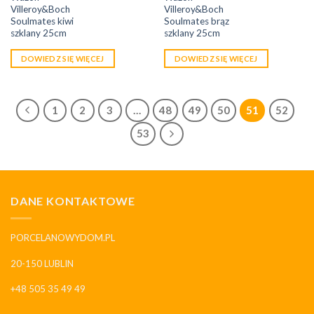
Villeroy&Boch
Villeroy&Boch
Soulmates kiwi
Soulmates brąz
szklany 25cm
szklany 25cm
DOWIEDZ SIĘ WIĘCEJ
DOWIEDZ SIĘ WIĘCEJ
1
2
3
…
48
49
50
51
52
53
DANE KONTAKTOWE
PORCELANOWYDOM.PL
20-150 LUBLIN
+48 505 35 49 49