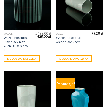
1 499.00
zł
79.20
zł
WAZON
WAZON
625.00
zł
Wazon Rosenthal
Wazon Rosenthal
URA black mat
walec biały 27cm
26cm JEDYNY W
PL
DODAJ DO KOSZYKA
DODAJ DO KOSZYKA
Promocja!