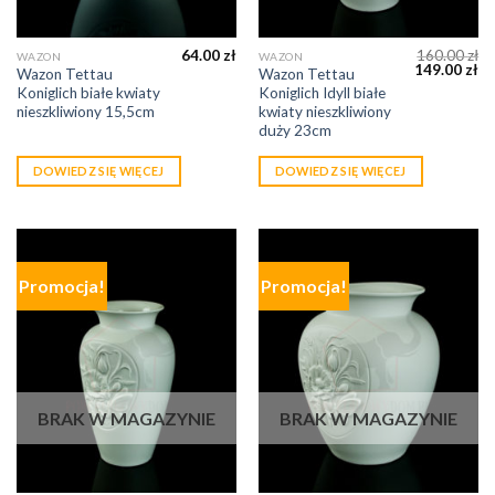
64.00
zł
160.00
zł
WAZON
WAZON
149.00
zł
Wazon Tettau
Wazon Tettau
Koniglich białe kwiaty
Koniglich Idyll białe
nieszkliwiony 15,5cm
kwiaty nieszkliwiony
duży 23cm
DOWIEDZ SIĘ WIĘCEJ
DOWIEDZ SIĘ WIĘCEJ
Promocja!
Promocja!
BRAK W MAGAZYNIE
BRAK W MAGAZYNIE