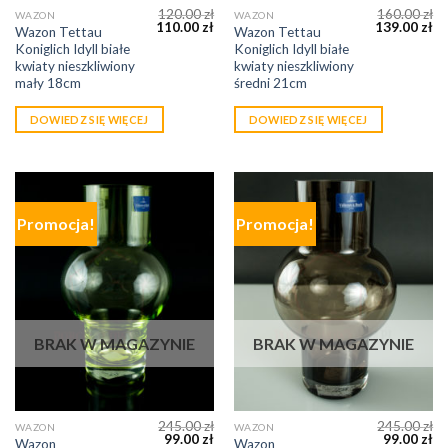
120.00
zł
160.00
zł
WAZON
WAZON
110.00
zł
139.00
zł
Wazon Tettau
Wazon Tettau
Koniglich Idyll białe
Koniglich Idyll białe
kwiaty nieszkliwiony
kwiaty nieszkliwiony
mały 18cm
średni 21cm
DOWIEDZ SIĘ WIĘCEJ
DOWIEDZ SIĘ WIĘCEJ
Promocja!
Promocja!
BRAK W MAGAZYNIE
BRAK W MAGAZYNIE
245.00
zł
245.00
zł
WAZON
WAZON
99.00
zł
99.00
zł
Wazon
Wazon