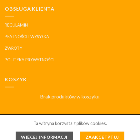
OBSŁUGA KLIENTA
REGULAMIN
PŁATNOŚCI I WYSYŁKA
ZWROTY
POLITYKA PRYWATNOŚCI
KOSZYK
Brak produktów w koszyku.
SKLEP
DLACZEGO MY
HISTORIA I MARKI
KONTAKT
Ta witryna korzysta z plików cookies.
PORCELANOWYDOM.PL 2026 ©
WSZELKIE PRAWA
WIĘCEJ INFORMACJI
ZAAKCETPTUJ
ZABRONIONE