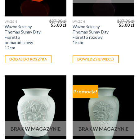
107.00
zł
107.00
zł
WAZON
WAZON
55.00
zł
55.00
zł
Wazon ścienny
Wazon ścienny
Thomas Sunny Day
Thomas Sunny Day
Fioretto
Fioretto różowy
pomarańczowy
15cm
12cm
DODAJ DO KOSZYKA
DOWIEDZ SIĘ WIĘCEJ
Promocja!
BRAK W MAGAZYNIE
BRAK W MAGAZYNIE