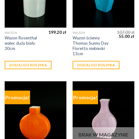
199.20
zł
107.00
zł
WAZON
WAZON
55.00
zł
Wazon Rosenthal
Wazon ścienny
walec duży biały
Thomas Sunny Day
30cm
Fioretto niebieski
13cm
DODAJ DO KOSZYKA
DODAJ DO KOSZYKA
Promocja!
Promocja!
BRAK W MAGAZYNIE